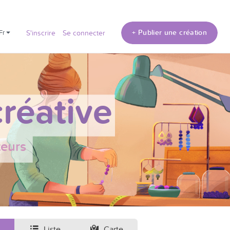
+ Publier une création
fr
S'inscrire
Se connecter
réative
teurs
Liste
Carte