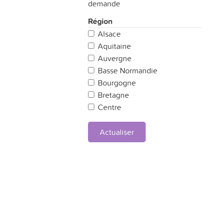
demande
Région
Alsace
Aquitaine
Auvergne
Basse Normandie
Bourgogne
Bretagne
Centre
Champagne Ardennes
Corse
Actualiser
Franche Comté
Haute Normandie
Ile de France
Languedoc-Roussillon
Limousin
Lorraine
Midi-Pyrénées