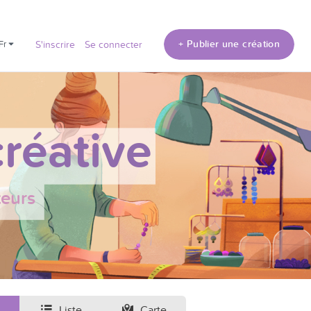
+ Publier une création
fr
S'inscrire
Se connecter
réative
teurs
Liste
Carte