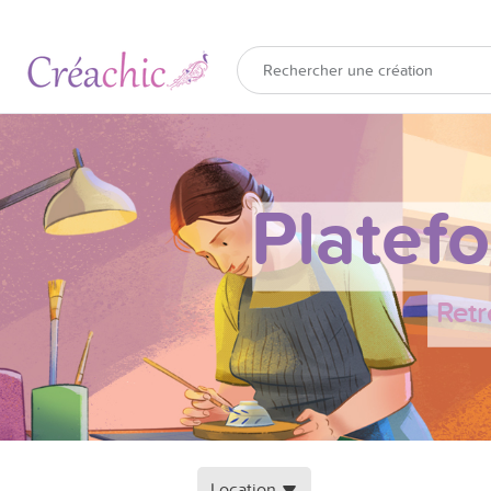
Platef
Retr
Location