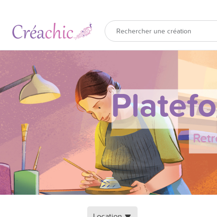
Platef
Retr
Location