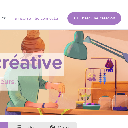
+ Publier une création
fr
S'inscrire
Se connecter
réative
teurs
Liste
Carte