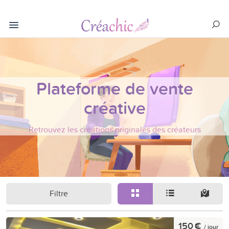
Plateforme de vente
créative
Retrouvez les créations originales des créateurs
Filtre
150 €
/ jour