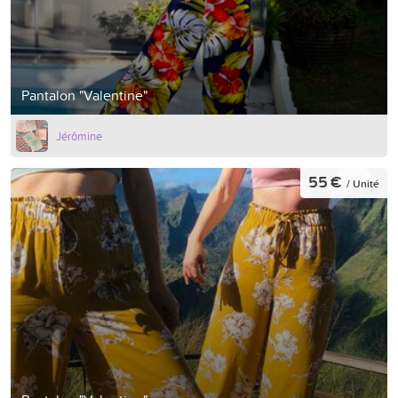
Pantalon "Valentine"
Jérômine
55 €
/ Unité