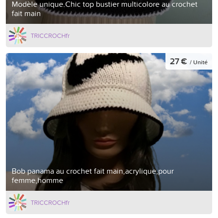
Modèle unique.Chic top bustier multicolore au crochet
fait main
TRICCROCHfr
27 €
/ Unité
Bob panama au crochet fait main,acrylique,pour
femme,homme
TRICCROCHfr