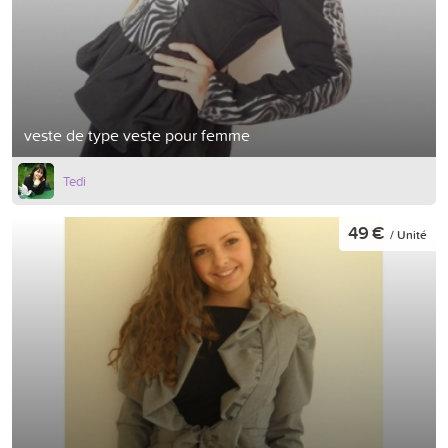
veste de type veste pour femme
Tedi
49 €
/ Unité