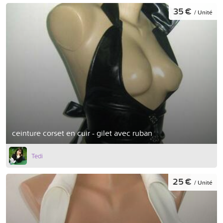
35 €
/ Unité
ceinture corset en cuir - gilet avec ruban
Tedi
25 €
/ Unité