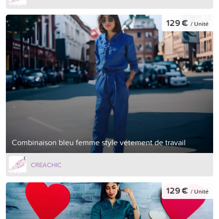
129 €
/ Unité
Combinaison bleu femme style vétement de travail
CREACHIC
129 €
/ Unité