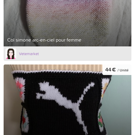
Col simone arc-en-ciel pour femme
Vetemarket
44 €
/ Unité