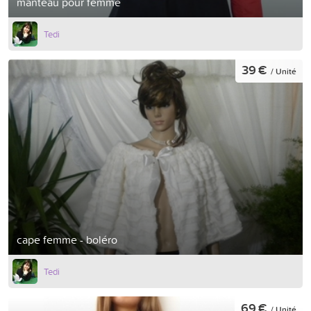
manteau pour femme
Tedi
39 €
/ Unité
cape femme - boléro
Tedi
69 €
/ Unité