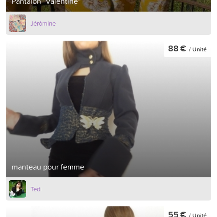
Pantalon "Valentine"
Jérômine
88 €
/ Unité
manteau pour femme
Tedi
55 €
/ Unité