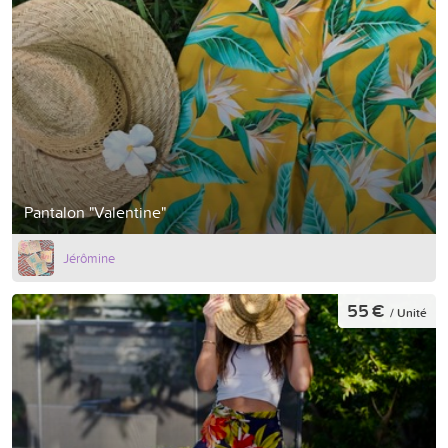
Pantalon "Valentine"
Jérômine
55 €
/ Unité