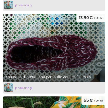
jadoulaine g
13,50 €
/ Unité
chausson d'intérieur ou pantoufle adultes fait main
jadoulaine g
55 €
/ Unité