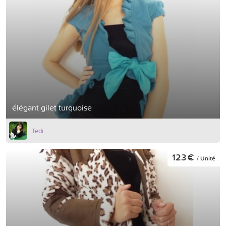
élégant gilet turquoise
Tedi
123 €
/ Unité