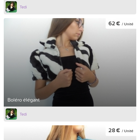
Tedi
62 €
/ Unité
Boléro élégant
Tedi
28 €
/ Unité