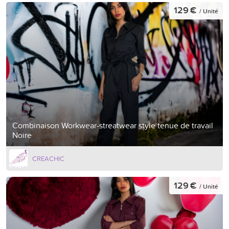
129 €
/ Unité
Combinaison Workwear-streatwear style tenue de travail
Noire
CREACHIC
129 €
/ Unité