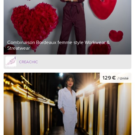
Combinaison Bordeaux femme style Workwear &
Streatwear
CREACHIC
129 €
/ Unité