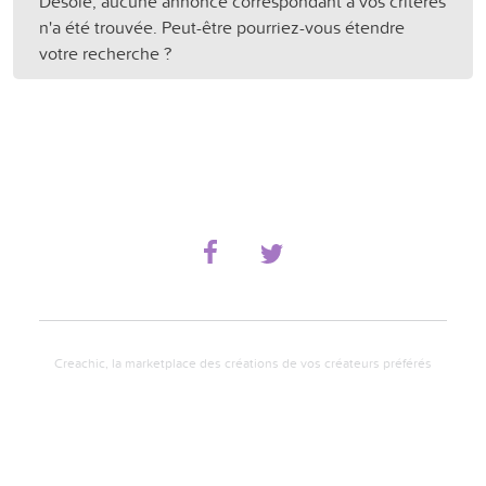
Désolé, aucune annonce correspondant à vos critères
n'a été trouvée. Peut-être pourriez-vous étendre
votre recherche ?
Creachic, la marketplace des créations de vos créateurs préférés