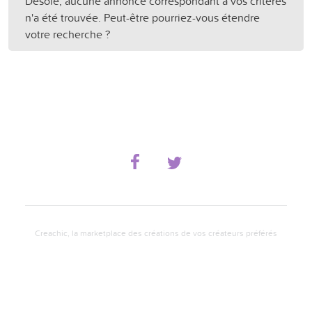
Désolé, aucune annonce correspondant à vos critères
n'a été trouvée. Peut-être pourriez-vous étendre
votre recherche ?
Creachic, la marketplace des créations de vos créateurs préférés