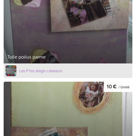
Toile poilus parme
Les P'tits doigts créateurs
10 €
/ Unité