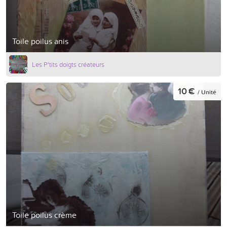
Toile poilus anis
Les P'tits doigts créateurs
10 €
/ Unité
Toile poilus crème