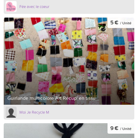
Fée avec le coeur
5 €
/ Unité
Guirlande multicolore Art Récup' en tissu
Moi Je Recycle M
9 €
/ Unité