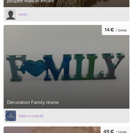
poupée maman enfant
rené j
14 €
/ Unité
Décoration Family résine
Nath-o-shop3d
49 €
/ Unité