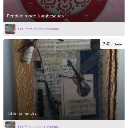
Pendule ronde à arabesques
Les P'tits doigts créateurs
7 €
/ Unité
Tableau musical
Les P'tits doigts créateurs