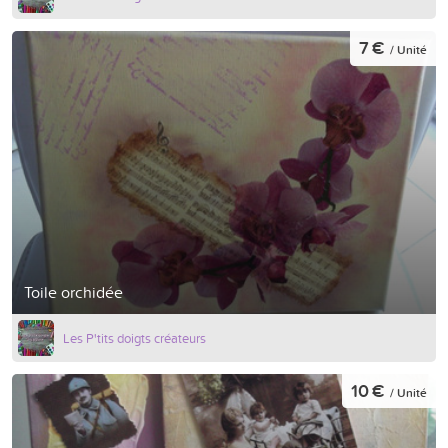
7 €
/ Unité
Toile orchidée
Les P'tits doigts créateurs
10 €
/ Unité