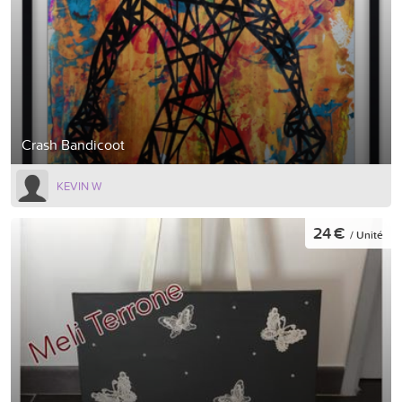
Crash Bandicoot
KEVIN W
24 €
/ Unité