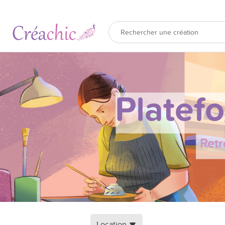
Platef
Retr
Location