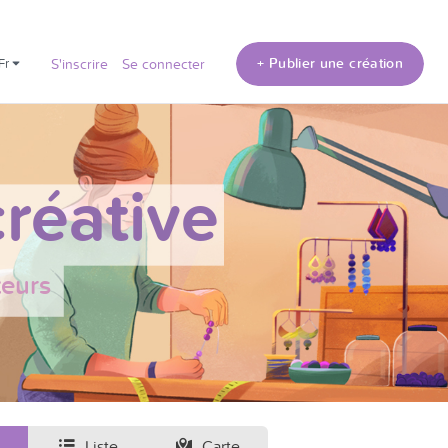
+ Publier une création
fr
S'inscrire
Se connecter
réative
teurs
Liste
Carte