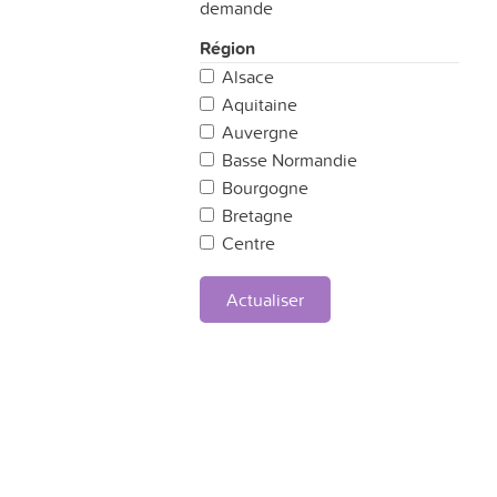
demande
Région
Alsace
Aquitaine
Auvergne
Basse Normandie
Bourgogne
Bretagne
Centre
Champagne Ardennes
Corse
Actualiser
Franche Comté
Haute Normandie
Ile de France
Languedoc-Roussillon
Limousin
Lorraine
Midi-Pyrénées