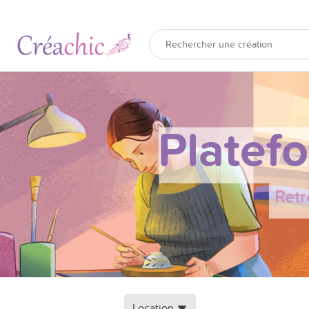
Platef
Retr
Location