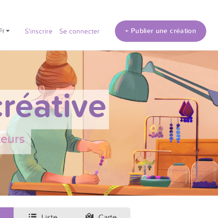
+ Publier une création
fr
S'inscrire
Se connecter
réative
teurs
Liste
Carte