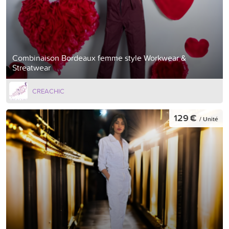
Combinaison Bordeaux femme style Workwear &
Streatwear
CREACHIC
129 €
/ Unité