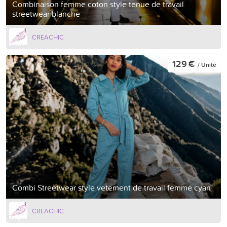
Combinaison femme coton style tenue de travail
streetwear blanche
CREACHIC
129 €
/ Unité
Combi Streetwear style vetement de travail femme cyan
CREACHIC