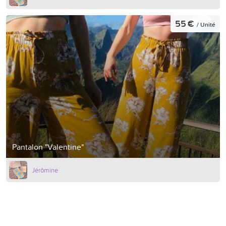
55 €
/ Unité
Pantalon "Valentine"
Jérômine