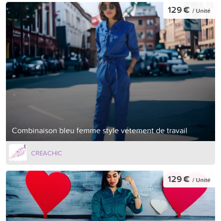
129 €
/ Unité
Combinaison bleu femme style vétement de travail
CREACHIC
129 €
/ Unité