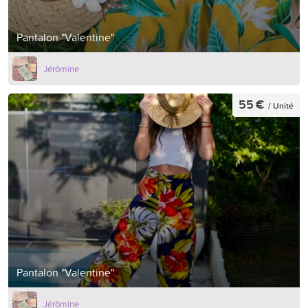
Pantalon "Valentine"
Jérômine
55 €
/ Unité
Pantalon "Valentine"
Jérômine