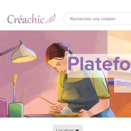
Platef
Retr
Location