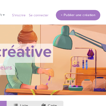
+ Publier une création
fr
S'inscrire
Se connecter
réative
teurs
Liste
Carte