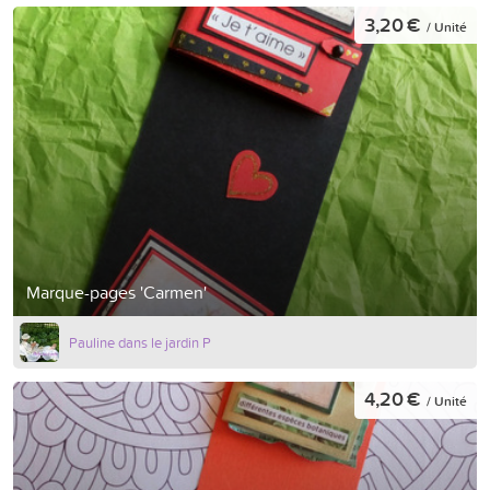
3,20 €
/ Unité
Marque-pages 'Carmen'
Pauline dans le jardin P
4,20 €
/ Unité