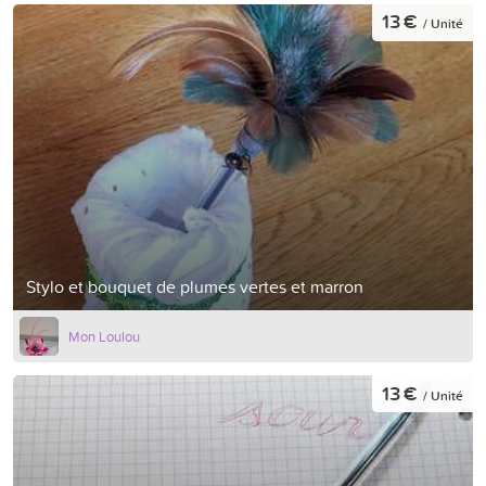
13 €
/ Unité
Stylo et bouquet de plumes vertes et marron
Mon Loulou
13 €
/ Unité