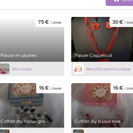
75 €
30 €
/ Unité
/ Uni
Parure en plumes
Parure Coquelicot
Mon Loulou
Mes p'tits plaisirs à croquer
16 €
16 €
/ Unité
/ Uni
Coffret diy bijoux gris
Coffret diy bijoux rose