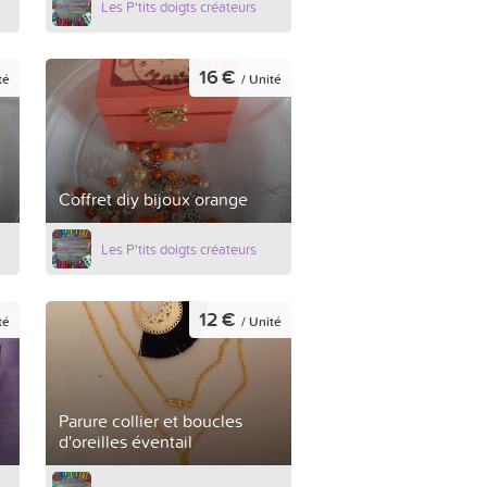
Les P'tits doigts créateurs
16 €
té
/ Unité
Coffret diy bijoux orange
Les P'tits doigts créateurs
12 €
té
/ Unité
Parure collier et boucles
d'oreilles éventail