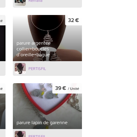
Rémalia
32 €
té
parure argentée
collier+boucles
d’oreille+bague
PERTISFIL
39 €
té
/ Unité
parure lapin de garenne
PERTISFIL