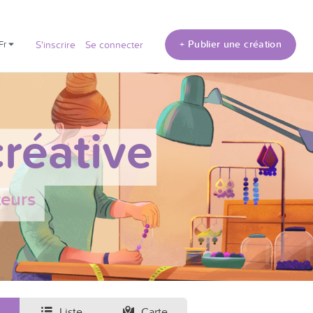
+ Publier une création
fr
S'inscrire
Se connecter
réative
teurs
Liste
Carte