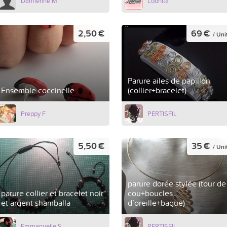
Damienne M
Loonita
2,50 €
69 €
/ Uni
Parure ailes de papillon
Ensemble coccinelle
(collier+bracelet)
Preppy F
PERTISFIL
5,50 €
35 €
/ Uni
parure dorée stylée (tour de
parure collier et bracelet noir
cou+boucles
et argent shamballa
d’oreille+bague)
Emmanuelle S
PERTISFIL