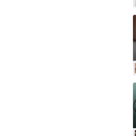
Poitou-Charentes
Provence-Alpes-Côte d'Azur
Rhône-Alpes
Guadeloupe
Martinique
Guyane
Réunion
Union europeenne
International