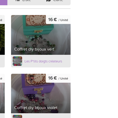
16 €
té
/ Unité
Coffret diy bijoux vert
Les P'tits doigts créateurs
16 €
té
/ Unité
Coffret diy bijoux violet