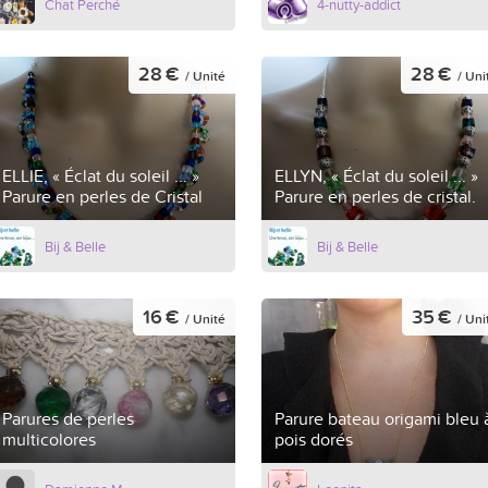
Chat Perché
4-nutty-addict
28 €
28 €
/ Unité
/ Uni
ELLIE, « Éclat du soleil ... »
ELLYN, « Éclat du soleil ... »
Parure en perles de Cristal
Parure en perles de cristal.
Bij & Belle
Bij & Belle
16 €
35 €
/ Unité
/ Uni
Parures de perles
Parure bateau origami bleu 
multicolores
pois dorés