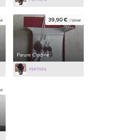
39,90 €
té
/ Unité
Parure Clodine
PERTISFIL
té