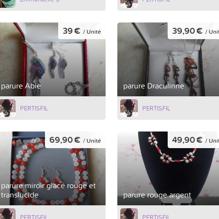
39 €
39,90 €
/ Unité
/ Uni
parure Abie
parure Draculinne
PERTISFIL
PERTISFIL
69,90 €
49,90 €
/ Unité
/ Uni
parure miroir glacé rouge et
translucide
parure rouge argent
PERTISFIL
PERTISFIL