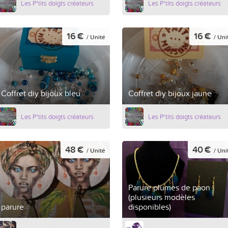
Les P'tits doigts créateurs
Les P'tits doigts créateurs
16 €
16 €
/ Unité
/ Uni
Coffret diy bijoux bleu
Coffret diy bijoux jaune
Les P'tits doigts créateurs
Les P'tits doigts créateurs
48 €
40 €
/ Unité
/ Uni
Parure plumes de paon
(plusieurs modèles
parure
disponibles)