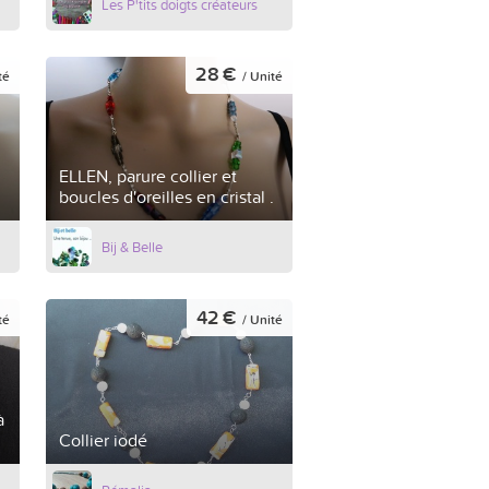
Les P'tits doigts créateurs
28 €
té
/ Unité
ELLEN, parure collier et
boucles d'oreilles en cristal .
Bij & Belle
42 €
té
/ Unité
à
Collier iodé