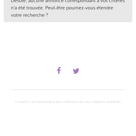
Désolé, aucune annonce correspondant à vos critères
n'a été trouvée. Peut-être pourriez-vous étendre
votre recherche ?
Creachic, la marketplace des créations de vos créateurs préférés