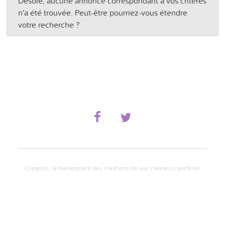
Désolé, aucune annonce correspondant à vos critères
n'a été trouvée. Peut-être pourriez-vous étendre
votre recherche ?
Creachic, la marketplace des créations de vos créateurs préférés