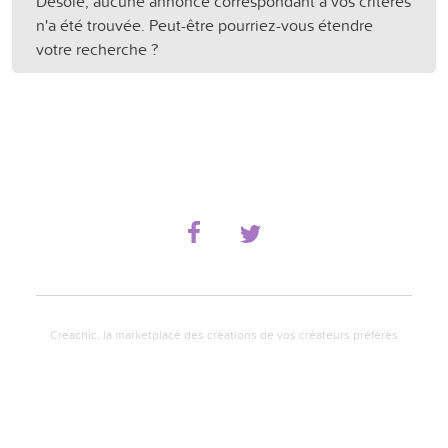
Désolé, aucune annonce correspondant à vos critères
n'a été trouvée. Peut-être pourriez-vous étendre
votre recherche ?
Creachic, la marketplace des créations de vos créateurs préférés