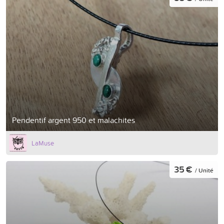
Pendentif argent 950 et malachites
LaMuse
35 €
/ Unité