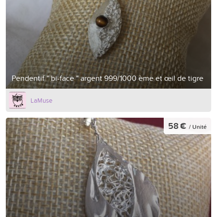
Pendentif " bi-face " argent 999/1000 ème et œil de tigre
LaMuse
58 €
/ Unité