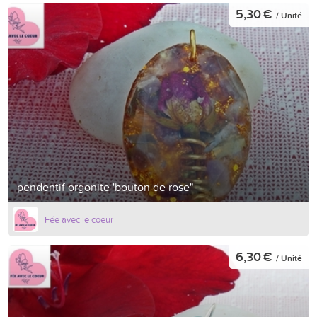
5,30 €
/ Unité
pendentif orgonite 'bouton de rose"
Fée avec le coeur
6,30 €
/ Unité