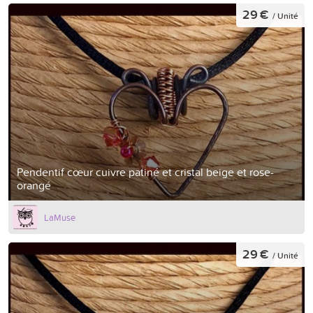
29 €
/ Unité
Pendentif cœur cuivre patiné et cristal beige et rose-
orangé
LaMuse
29 €
/ Unité