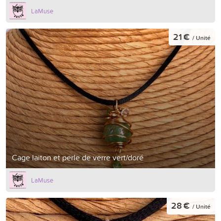
LaMuse
21 €
/ Unité
Cage laiton et perle de verre vert/doré
LaMuse
28 €
/ Unité