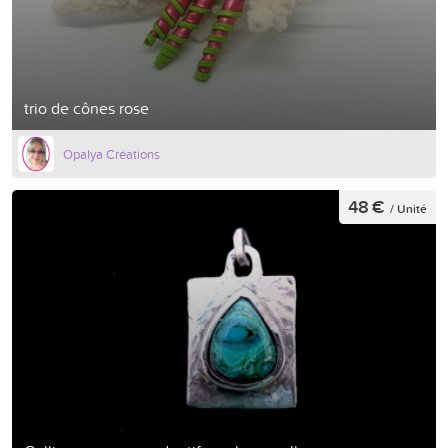
trio de cônes rose
Opalya Créations
48 €
/ Unité