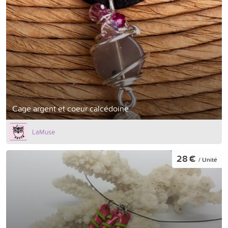
Cage argent et coeur calcédoine
LaMuse
28 €
/ Unité