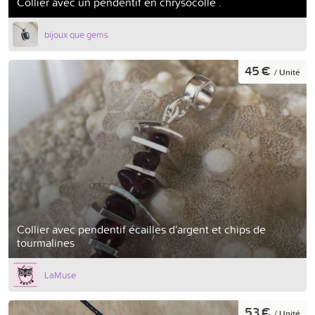
Collier avec un pendentif en chrysocolle .
bijoux que gems
45 €
/ Unité
Collier avec pendentif écailles d'argent et chips de
tourmalines
LaMuse
53 €
/ Unité