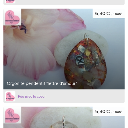
6,30 €
/ Unité
Orgonite pendentif "lettre d'amour"
Fée avec le coeur
5,30 €
/ Unité