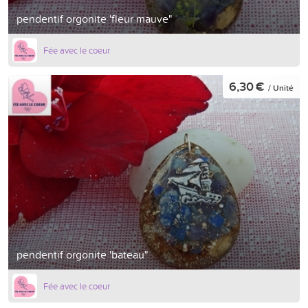
pendentif orgonite 'fleur mauve"
Fée avec le coeur
6,30 €
/ Unité
pendentif orgonite 'bateau"
Fée avec le coeur