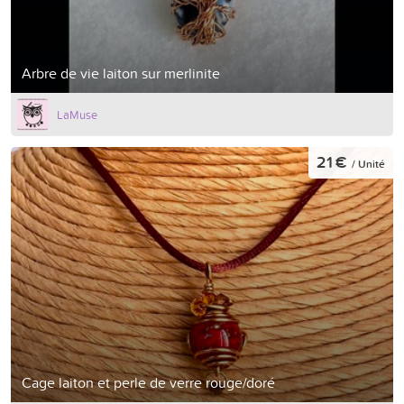
Arbre de vie laiton sur merlinite
LaMuse
21 €
/ Unité
Cage laiton et perle de verre rouge/doré