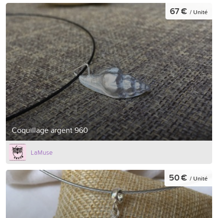
67 €
/ Unité
Coquillage argent 960
LaMuse
50 €
/ Unité