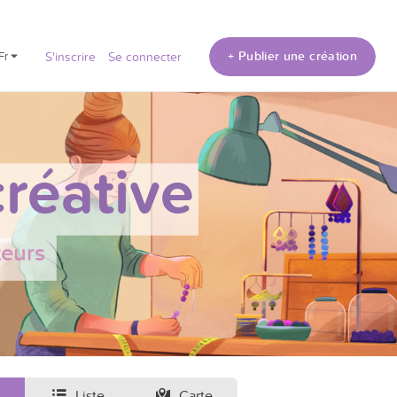
+ Publier une création
fr
S'inscrire
Se connecter
réative
teurs
Liste
Carte