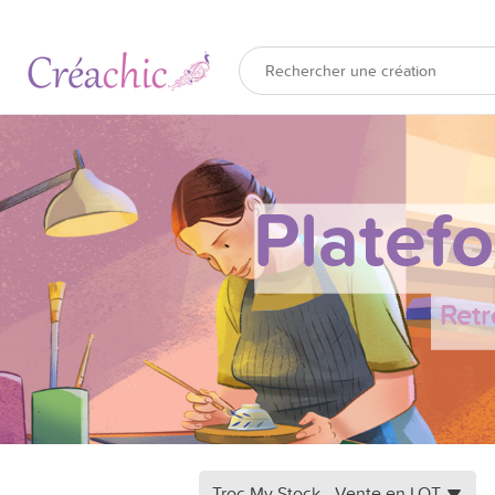
Platef
Retr
Troc My Stock - Vente en LOT