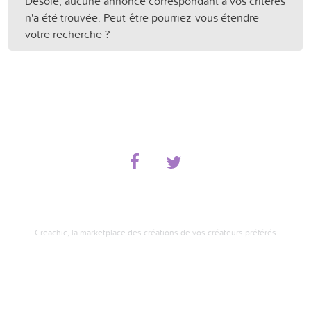
Désolé, aucune annonce correspondant à vos critères
n'a été trouvée. Peut-être pourriez-vous étendre
votre recherche ?
Creachic, la marketplace des créations de vos créateurs préférés