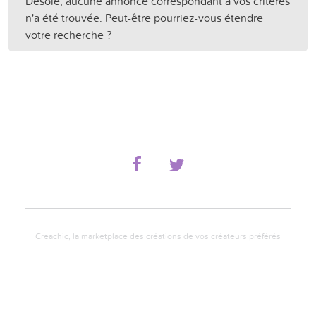
Désolé, aucune annonce correspondant à vos critères
n'a été trouvée. Peut-être pourriez-vous étendre
votre recherche ?
Creachic, la marketplace des créations de vos créateurs préférés