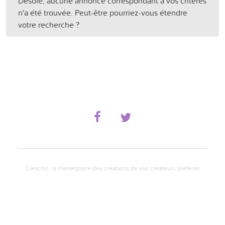
Désolé, aucune annonce correspondant à vos critères
n'a été trouvée. Peut-être pourriez-vous étendre
votre recherche ?
Creachic, la marketplace des créations de vos créateurs préférés