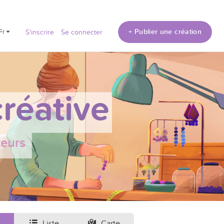
+ Publier une création
fr
S'inscrire
Se connecter
réative
teurs
Liste
Carte