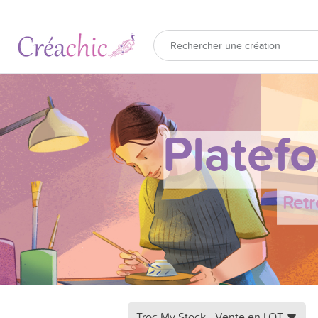
Platef
Retr
Troc My Stock - Vente en LOT