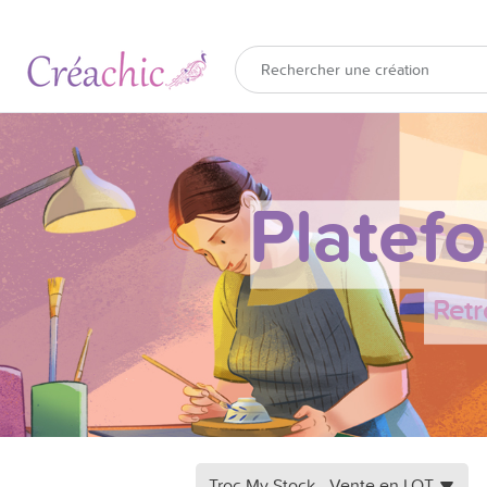
Platef
Retr
Troc My Stock - Vente en LOT