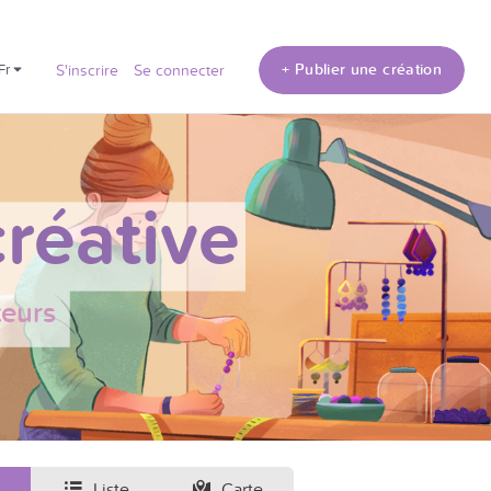
+ Publier une création
fr
S'inscrire
Se connecter
réative
teurs
Liste
Carte