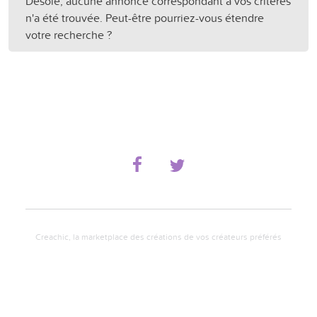
Désolé, aucune annonce correspondant à vos critères
n'a été trouvée. Peut-être pourriez-vous étendre
votre recherche ?
Creachic, la marketplace des créations de vos créateurs préférés