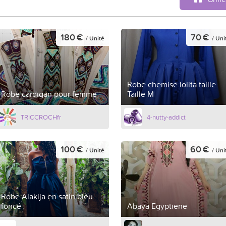
180 €
70 €
/ Unité
/ Uni
Robe chemise lolita taille
Robe cardigan pour femme
Taille M
TRICCROCHfr
4-nutty-addict
100 €
60 €
/ Unité
/ Uni
Robe Alakija en satin bleu
foncé
Abaya Egyptiene