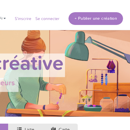
+ Publier une création
fr
S'inscrire
Se connecter
réative
teurs
Liste
Carte