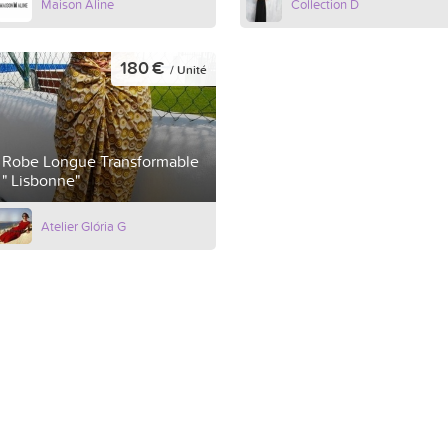
Maison Aline
Collection D
180 €
/ Unité
Robe Longue Transformable
" Lisbonne"
Atelier Glória G