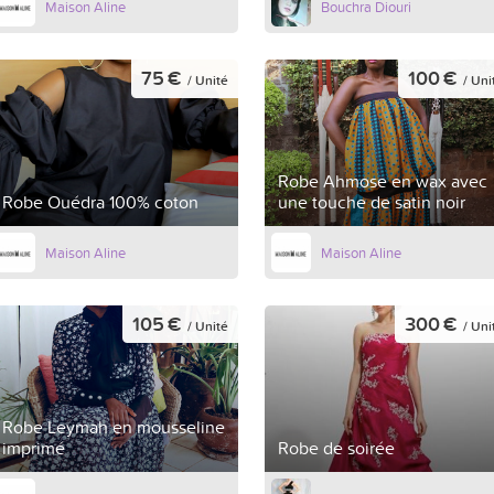
Maison Aline
Bouchra Diouri
75 €
100 €
/ Unité
/ Uni
Robe Ahmose en wax avec
Robe Ouédra 100% coton
une touche de satin noir
Maison Aline
Maison Aline
105 €
300 €
/ Unité
/ Uni
Robe Leymah en mousseline
imprimé
Robe de soirée