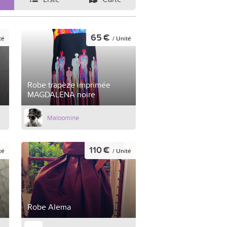
65 €
té
/ Unité
Robe trapèze imprimée
MAGDALENA noire
Maloomine
110 €
té
/ Unité
Robe Alema