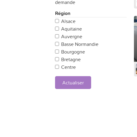
demande
Région
Alsace
Aquitaine
Auvergne
Basse Normandie
Bourgogne
Bretagne
Centre
Champagne Ardennes
Corse
Actualiser
Franche Comté
Haute Normandie
Ile de France
Languedoc-Roussillon
Limousin
Lorraine
Midi-Pyrénées