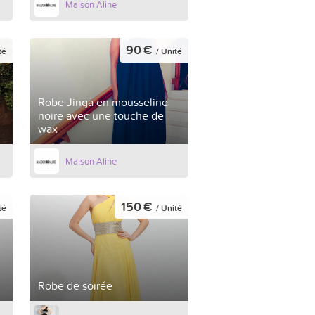
Maison Aline
90 €
té
/ Unité
Robe Jinga en mousseline
noire avec une touche de
wax
Maison Aline
150 €
té
/ Unité
Robe de soirée