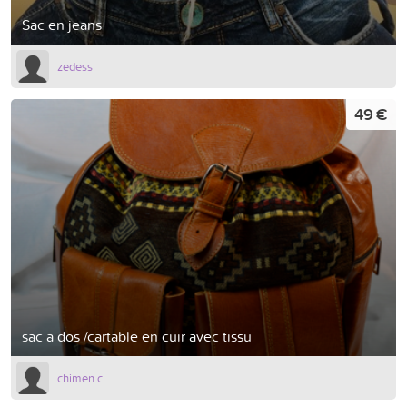
Sac en jeans
zedess
49 €
sac a dos /cartable en cuir avec tissu
chimen c