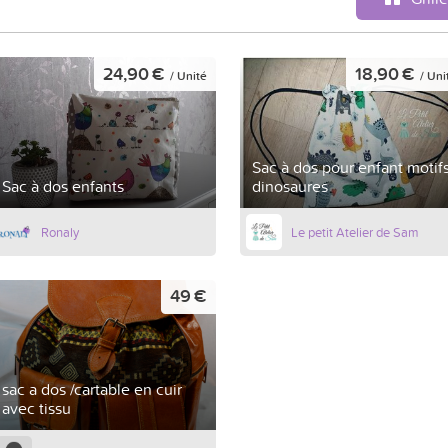
24,90 €
18,90 €
/ Unité
/ Uni
Sac à dos pour enfant motif
Sac à dos enfants
dinosaures
Ronaly
Le petit Atelier de Sam
49 €
sac a dos /cartable en cuir
avec tissu