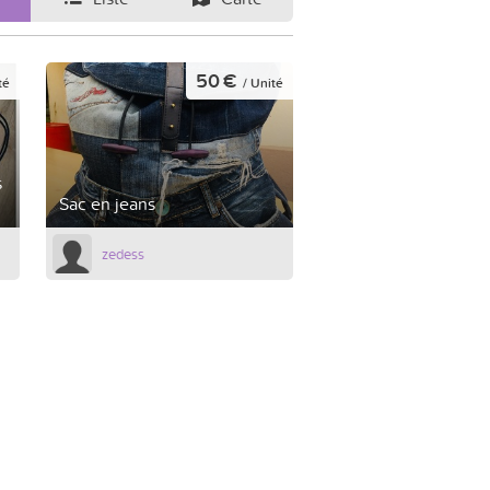
50 €
té
/ Unité
s
Sac en jeans
zedess