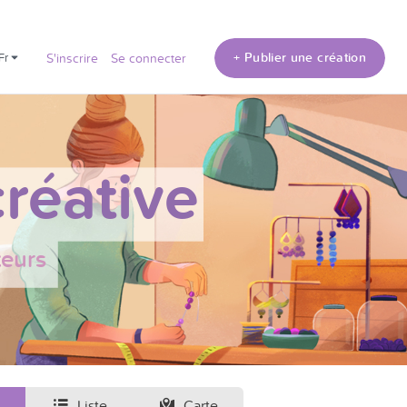
+ Publier une création
fr
S'inscrire
Se connecter
réative
teurs
Liste
Carte