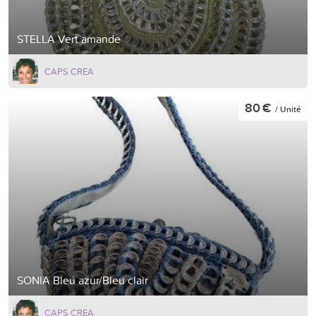
STELLA Vert amande
CAPS CREA
80 €
/ Unité
SONIA Bleu azur/Bleu clair
CAPS CREA