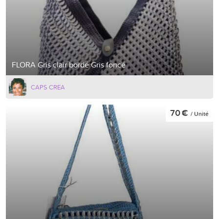
FLORA Gris clair bordé Gris foncé
CAPS CREA
70 €
/ Unité