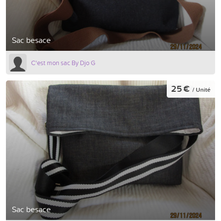
Sac besace
C'est mon sac By Djo G
25 €
/ Unité
Sac besace