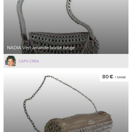
NADIA Vert amande bordé beige
CAPS CREA
80 €
/ Unité