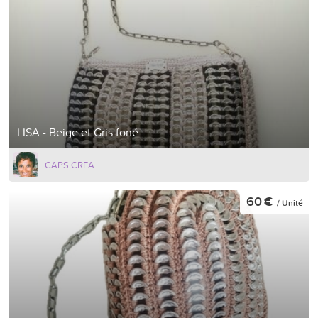
LISA - Beige et Gris foné
CAPS CREA
60 €
/ Unité