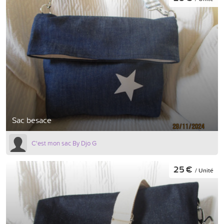
Sac besace
C'est mon sac By Djo G
25 €
/ Unité