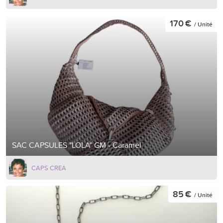
170 €
/ Unité
SAC CAPSULES "LOLA" GM - Caramel
CAPS CREA
85 €
/ Unité