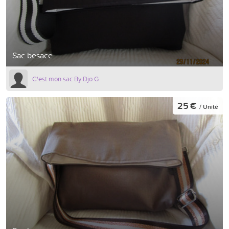
Sac besace
C'est mon sac By Djo G
25 €
/ Unité