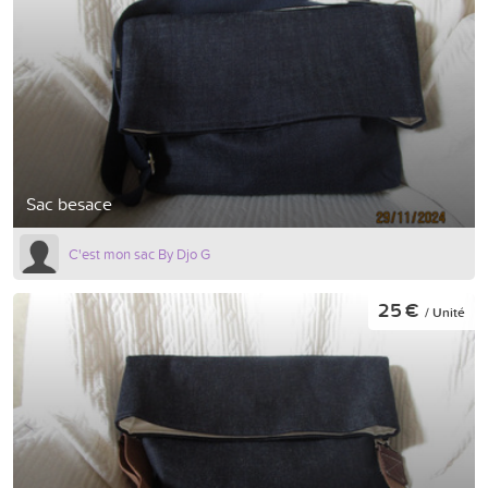
Sac besace
C'est mon sac By Djo G
25 €
/ Unité