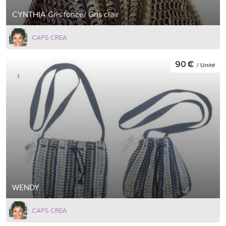
CYNTHIA Gris foncé/ Gris clair
CAPS CREA
90 €
/ Unité
WENDY
CAPS CREA