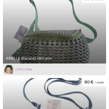
ARIELLE (Banane) Vert anis
CAPS CREA
80 €
/ Unité