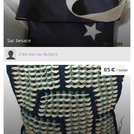
Sac besace
C'est mon sac By Djo G
85 €
/ Unité