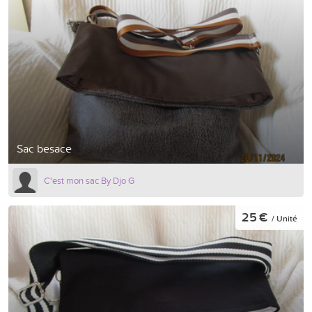
Sac besace
C'est mon sac By Djo G
25 €
/ Unité