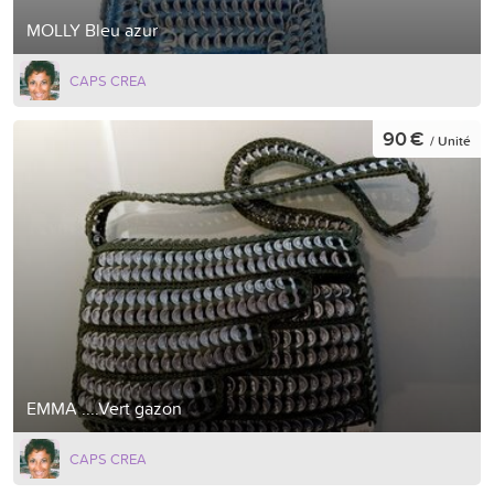
MOLLY Bleu azur
CAPS CREA
90 €
/ Unité
EMMA ....Vert gazon
CAPS CREA