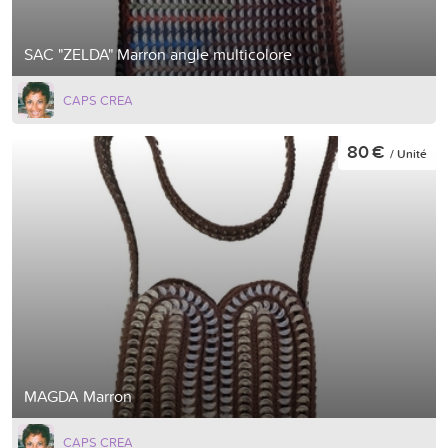
SAC "ZELDA" Marron angle multicolore
CAPS CREA
80 €
/ Unité
MAGDA Marron
CAPS CREA