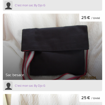
C'est mon sac By Djo G
25 €
/ Unité
Sac besace
C'est mon sac By Djo G
25 €
/ Unité