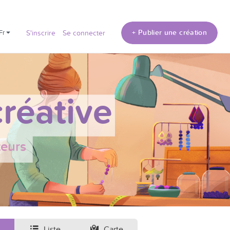
+ Publier une création
fr
S'inscrire
Se connecter
réative
teurs
Liste
Carte