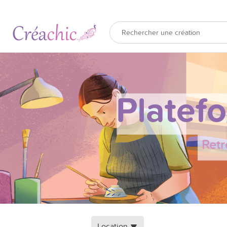
Platef
Retr
Location