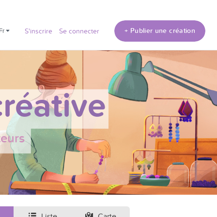
+ Publier une création
fr
S'inscrire
Se connecter
réative
teurs
Liste
Carte