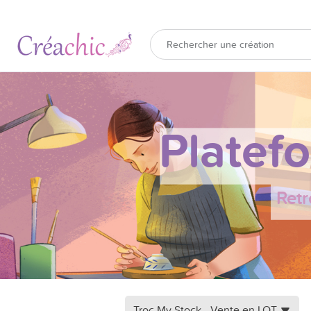
Platef
Retr
Troc My Stock - Vente en LOT