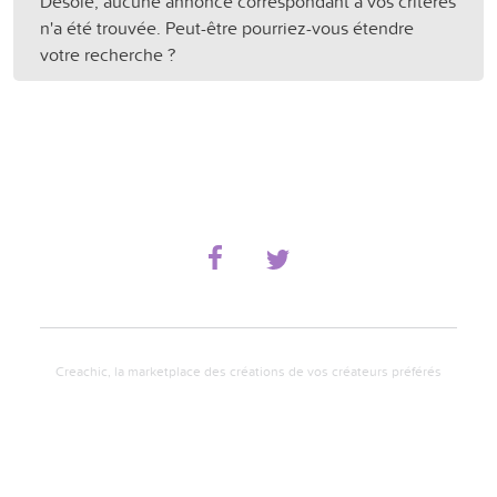
Désolé, aucune annonce correspondant à vos critères
n'a été trouvée. Peut-être pourriez-vous étendre
votre recherche ?
Creachic, la marketplace des créations de vos créateurs préférés