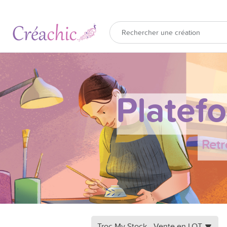
Platef
Retr
Troc My Stock - Vente en LOT