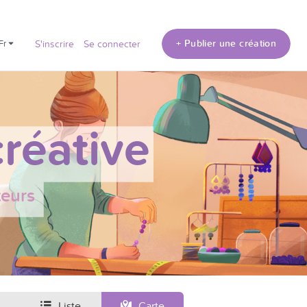
+ Publier une création
fr
S'inscrire
Se connecter
réative
teurs
Liste
Carte