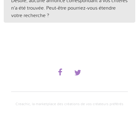
Désolé, aucune annonce correspondant à vos critères
n'a été trouvée. Peut-être pourriez-vous étendre
votre recherche ?
Creachic, la marketplace des créations de vos créateurs préférés