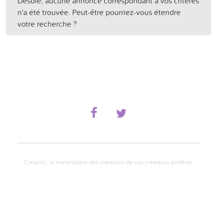
Désolé, aucune annonce correspondant à vos critères
n'a été trouvée. Peut-être pourriez-vous étendre
votre recherche ?
Creachic, la marketplace des créations de vos créateurs préférés