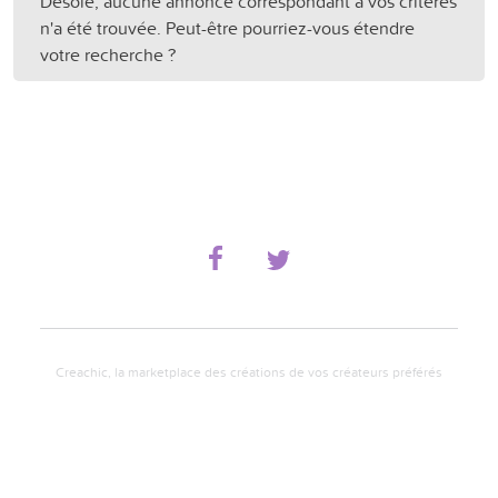
Désolé, aucune annonce correspondant à vos critères
n'a été trouvée. Peut-être pourriez-vous étendre
votre recherche ?
Creachic, la marketplace des créations de vos créateurs préférés