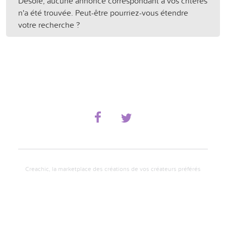
Désolé, aucune annonce correspondant à vos critères
n'a été trouvée. Peut-être pourriez-vous étendre
votre recherche ?
Creachic, la marketplace des créations de vos créateurs préférés