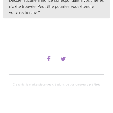
Désolé, aucune annonce correspondant à vos critères
n'a été trouvée. Peut-être pourriez-vous étendre
votre recherche ?
Creachic, la marketplace des créations de vos créateurs préférés