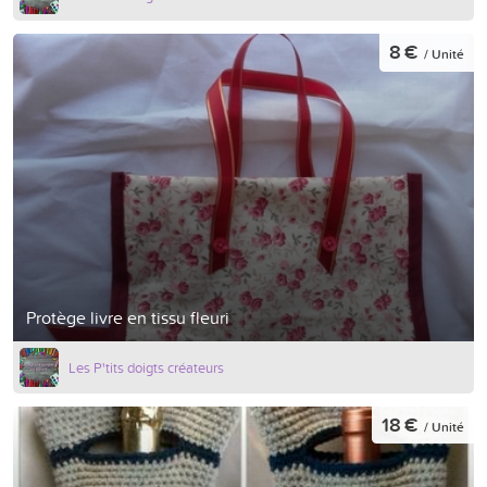
8 €
/ Unité
Protège livre en tissu fleuri
Les P'tits doigts créateurs
18 €
/ Unité