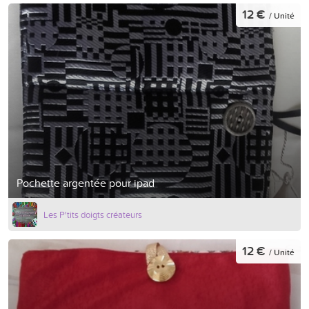
12 €
/ Unité
Pochette argentée pour ipad
Les P'tits doigts créateurs
12 €
/ Unité