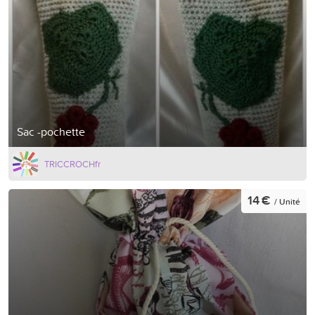
Sac -pochette
TRICCROCHfr
14 €
/ Unité