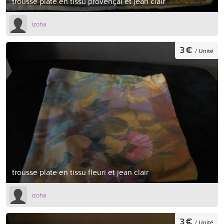
trousse plate en tissu provençal et jean clair
izoha
3 €
/ Unité
trousse plate en tissu fleuri et jean clair
izoha
3 €
/ Unité