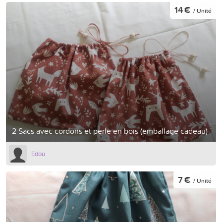
14 €
/ Unité
2 Sacs avec cordons et perle en bois (emballage cadeau)
Edou
7 €
/ Unité