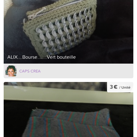
ALIX....Bourse........Vert bouteille
CAPS CREA
3 €
/ Unité