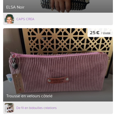
ELSA Noir
CAPS CREA
25 €
/ Unité
Trousse en velours côtelé
De fil en bidouilles créations