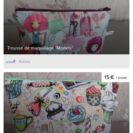
Trousse de maquillage "Models"
Ronaly
15 €
/ Unité