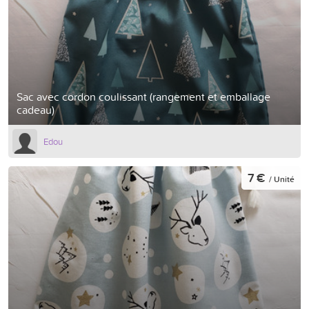
Sac avec cordon coulissant (rangement et emballage
cadeau)
Edou
7 €
/ Unité