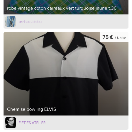
robe vintage coton carreaux vert turquoise jaune t.36
pariscoubidou
75 €
/ Unité
Chemise bowling ELVIS
FIFTIES ATELIER