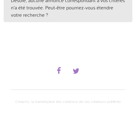
Désolé, aucune annonce correspondant à vos critères
n'a été trouvée. Peut-être pourriez-vous étendre
votre recherche ?
Creachic, la marketplace des créations de vos créateurs préférés