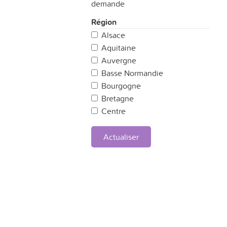
demande
Région
Alsace
Aquitaine
Auvergne
Basse Normandie
Bourgogne
Bretagne
Centre
Champagne Ardennes
Corse
Actualiser
Franche Comté
Haute Normandie
Ile de France
Languedoc-Roussillon
Limousin
Lorraine
Midi-Pyrénées