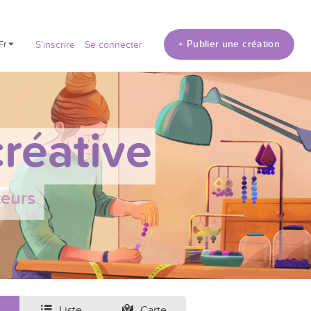
+ Publier une création
fr
S'inscrire
Se connecter
réative
teurs
Liste
Carte