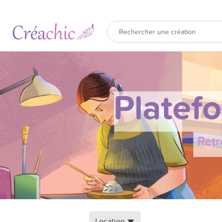
Platef
Retr
Location