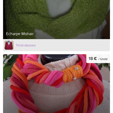
Echarpe Mohair
Tricot-douceur
18 €
/ Unité