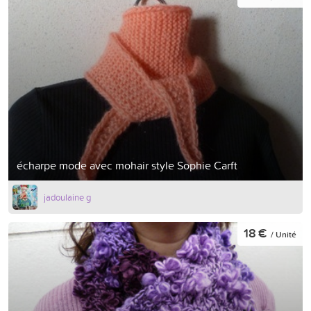
écharpe mode avec mohair style Sophie Carft
jadoulaine g
18 €
/ Unité