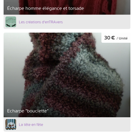
Écharpe homme élégance et torsade
Les créations d'enTRAvers
30 €
/ Unité
Echarpe "bouclette"
La tête en fête