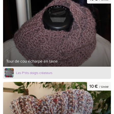
Tour de cou écharpe en laine
Les P'tits doigts créateurs
10 €
/ Unité