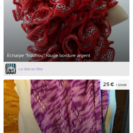
Echarpe "froufrou" rouge bordure argent
La tête en fête
25 €
/ Unité