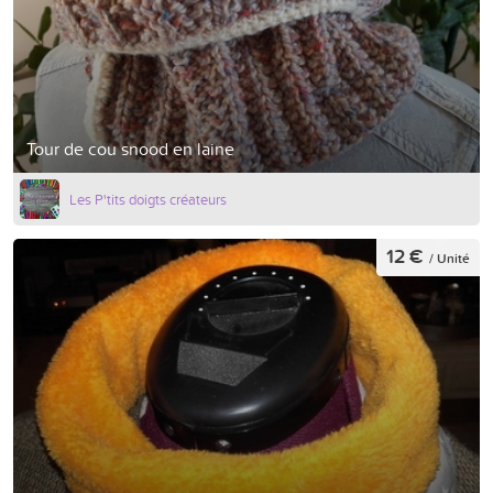
Tour de cou snood en laine
Les P'tits doigts créateurs
12 €
/ Unité