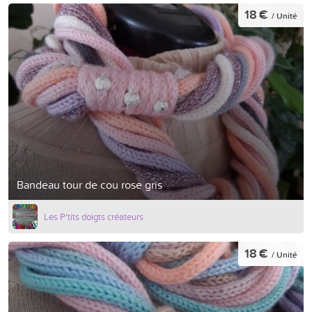
18 €
/ Unité
Bandeau tour de cou rose gris
Les P'tits doigts créateurs
18 €
/ Unité