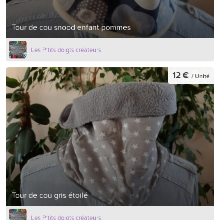
Tour de cou snood enfant pommes
Les P'tits doigts créateurs
12 €
/ Unité
Tour de cou gris étoilé
Les P'tits doigts créateurs