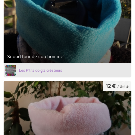
Snood tour de cou homme
Les P'tits doigts créateurs
12 €
/ Unité