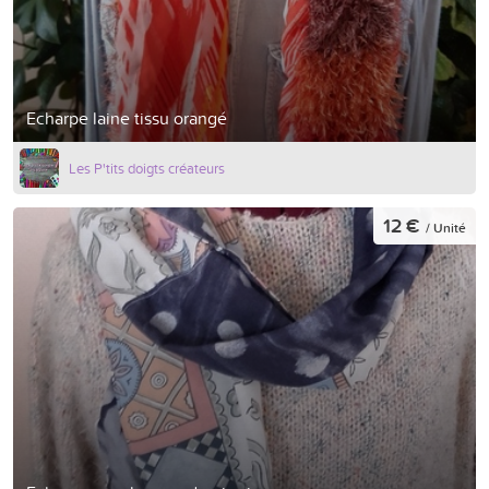
Echarpe laine tissu orangé
Les P'tits doigts créateurs
12 €
/ Unité