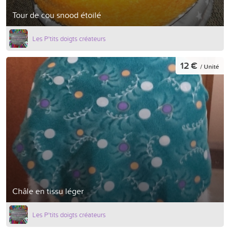
Tour de cou snood étoilé
Les P'tits doigts créateurs
12 €
/ Unité
Châle en tissu léger
Les P'tits doigts créateurs