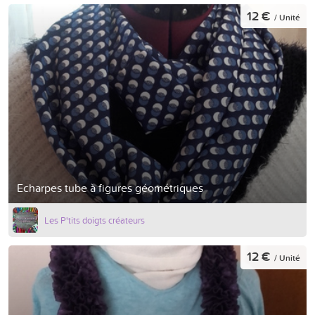
12 €
/ Unité
Echarpes tube à figures géométriques
Les P'tits doigts créateurs
12 €
/ Unité