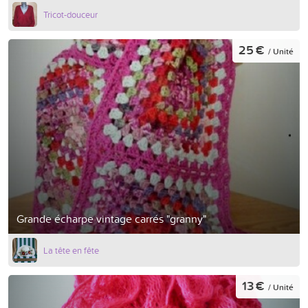
Tricot-douceur
25 €
/ Unité
Grande écharpe vintage carrés "granny"
La tête en fête
13 €
/ Unité