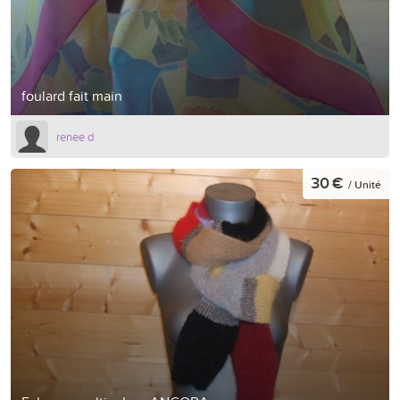
foulard fait main
renee d
30 €
/ Unité