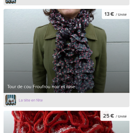
13 €
/ Unité
Tour de cou Froufrou noir et rose
La tête en fête
25 €
/ Unité