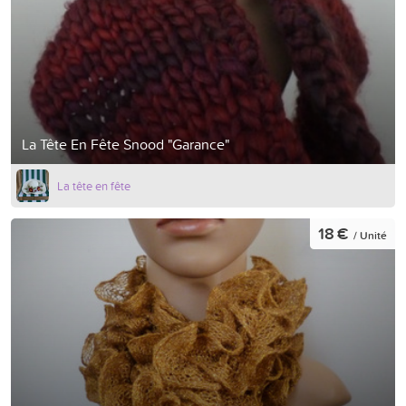
La Tête En Fête Snood "Garance"
La tête en fête
18 €
/ Unité