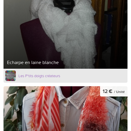
Echarpe en laine blanche
Les P'tits doigts créateurs
12 €
/ Unité