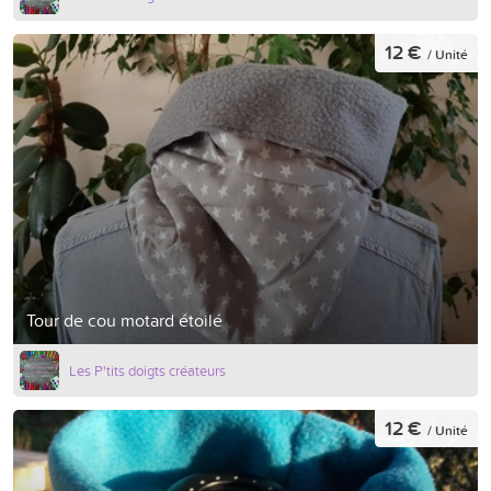
12 €
/ Unité
Tour de cou motard étoilé
Les P'tits doigts créateurs
12 €
/ Unité