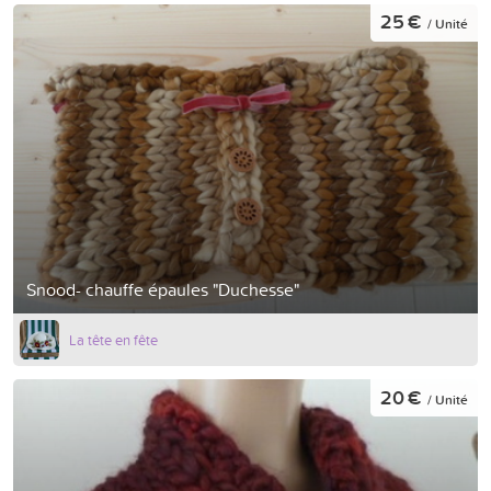
25 €
/ Unité
Snood- chauffe épaules "Duchesse"
La tête en fête
20 €
/ Unité