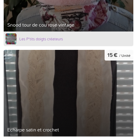
Snood tour de cou rose vintage
Les P'tits doigts créateurs
15 €
/ Unité
Echarpe satin et crochet