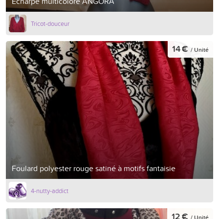
Echarpe multicolore ANGORA
Tricot-douceur
14 €
/ Unité
Foulard polyester rouge satiné à motifs fantaisie
4-nutty-addict
12 €
/ Unité