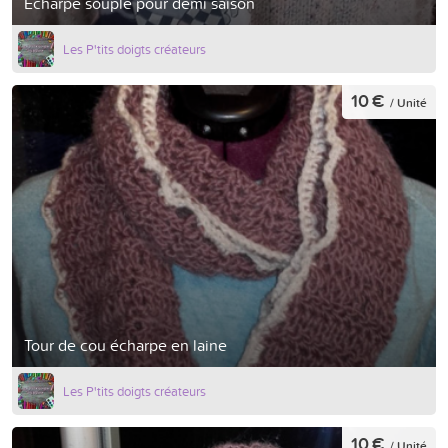
Echarpe souple pour demi saison
Les P'tits doigts créateurs
10 €
/ Unité
Tour de cou écharpe en laine
Les P'tits doigts créateurs
10 €
/ Unité