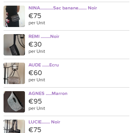
NINA...........Sac banane....... Noir
€75
per Unit
REMI ........Noir
€30
per Unit
AUDE ......Ecru
€60
per Unit
AGNES .....Marron
€95
per Unit
LUCIE....... Noir
€75