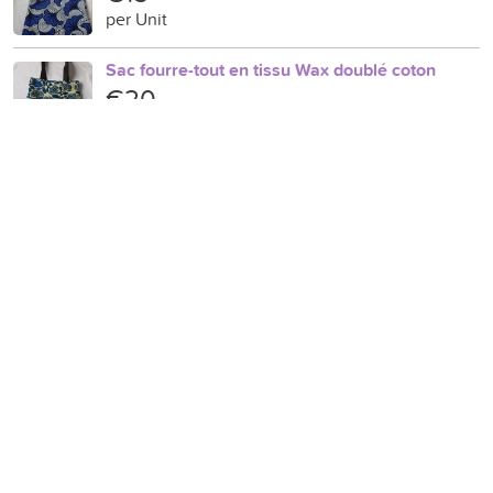
per Unit
Sac fourre-tout en tissu Wax doublé coton
€20
per Unit
Pochette pour masque
€12
per Unit
Sac à une poignée
€25
per Unit
Sac de style vintage
€40
per Unit
sac en tweed à une poignée