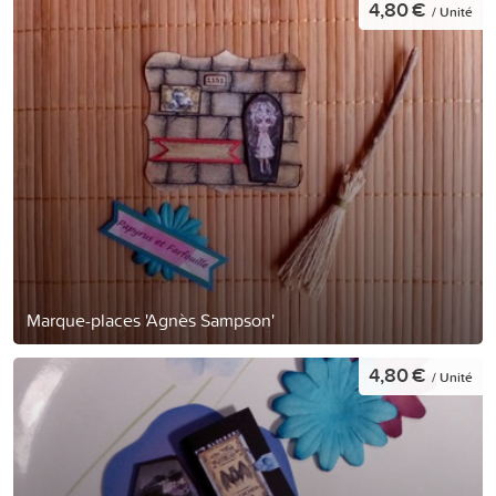
4,80 €
/ Unité
Marque-places 'Agnès Sampson'
4,80 €
/ Unité