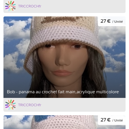
TRICCROCHfr
27 €
/ Unité
Bob - panama au crochet fait main,acrylique multicolore
TRICCROCHfr
27 €
/ Unité