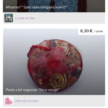
Mitaines** Spéciales longues mains**
La tête en fête
6,30 €
/ Unité
Porte-clef orgonite "fleur rouge"
Fée avec le coeur