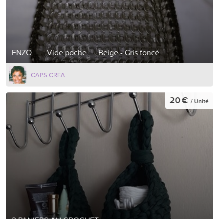
ENZO........Vide poche..... Beige - Gris foncé
CAPS CREA
20 €
/ Unité