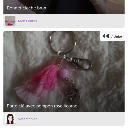
Bonnet cloche brun
Mon Loulou
4 €
/ Unité
Porte clé avec pompon rose licorne
Vetemarket