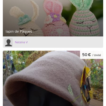
lapin de Pâques
Nataliia V
50 €
/ Unité