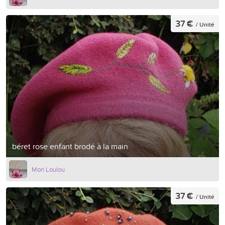
37 €
/ Unité
béret rose enfant brodé à la main
Mon Loulou
37 €
/ Unité