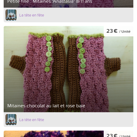
Petite fille : Mitaines "Anastasia" 8/11 ans
La tête en fête
23 €
/ Unité
Mitaines chocolat au lait et rose baie
La tête en fête
23 €
/ Unité