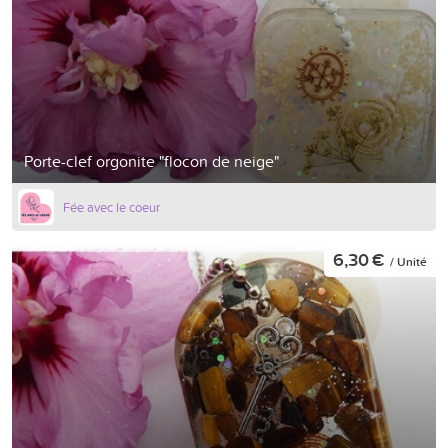
Porte-clef orgonite "flocon de neige"
Fée avec le coeur
6,30 €
/ Unité