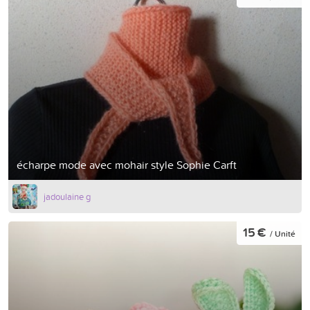
écharpe mode avec mohair style Sophie Carft
jadoulaine g
15 €
/ Unité