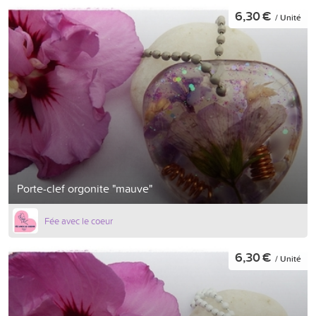
6,30 €
/ Unité
Porte-clef orgonite "mauve"
Fée avec le coeur
6,30 €
/ Unité