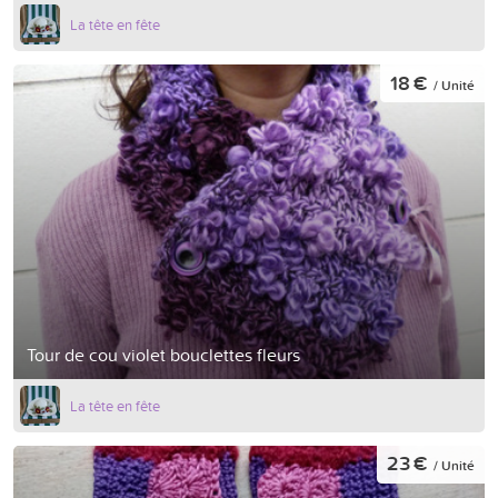
La tête en fête
18 €
/ Unité
Tour de cou violet bouclettes fleurs
La tête en fête
23 €
/ Unité