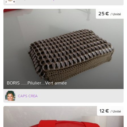
25 €
/ Unité
BORIS ......Pilulier....Vert armée
CAPS CREA
12 €
/ Unité