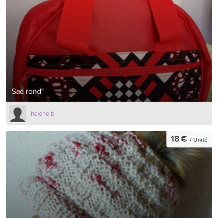
Sac rond
helene b
18 €
/ Unité