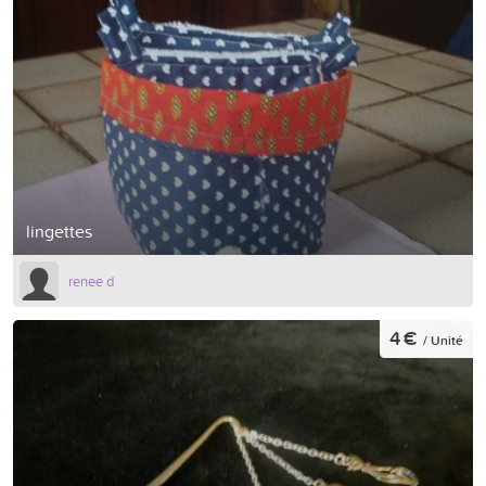
lingettes
renee d
4 €
/ Unité