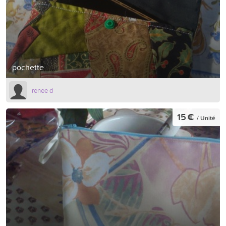
pochette
renee d
15 €
/ Unité