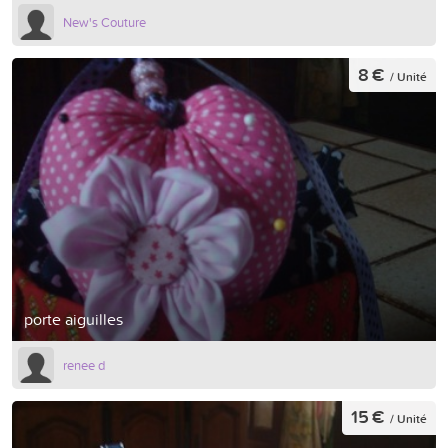
New's Couture
8 €
/ Unité
porte aiguilles
renee d
15 €
/ Unité