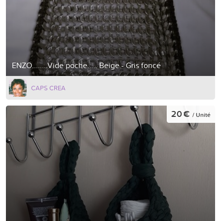
ENZO........Vide poche..... Beige - Gris foncé
CAPS CREA
20 €
/ Unité