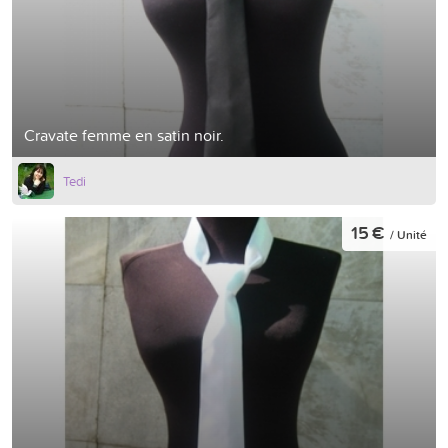
Cravate femme en satin noir.
Tedi
15 €
/ Unité