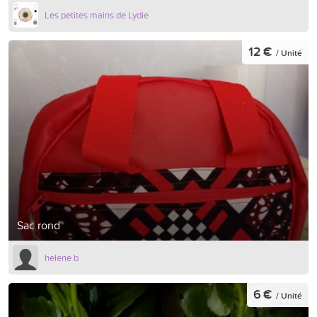
Les petites mains de Lydie
12 €
/ Unité
Sac rond
helene b
6 €
/ Unité