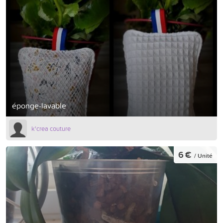
éponge-lavable
k'crea couture
6 €
/ Unité