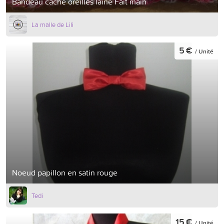
Bandeau cache oreilles laine Fait main
La malle de Lili
5 €
/ Unité
Noeud papillon en satin rouge
Tedi
15 €
/ Unité