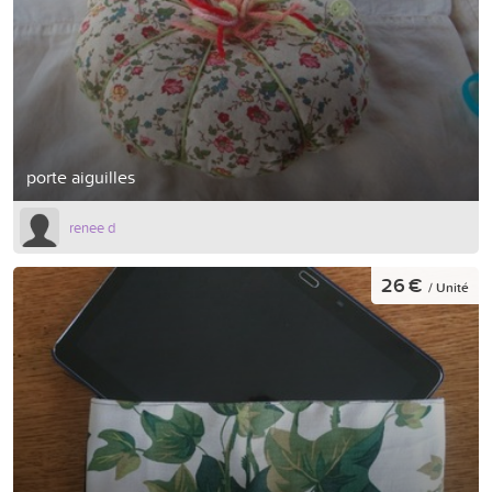
porte aiguilles
renee d
26 €
/ Unité