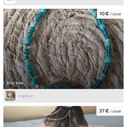
10 €
/ Unité
Bracelet
Virginie H
37 €
/ Unité