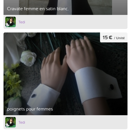
Cravate femme en satin blanc.
Tedi
15 €
/ Unité
poignets pour femmes
Tedi