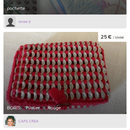
pochette
renee d
25 €
/ Unité
BORIS.....¨Pilulier.......Rouge
CAPS CREA