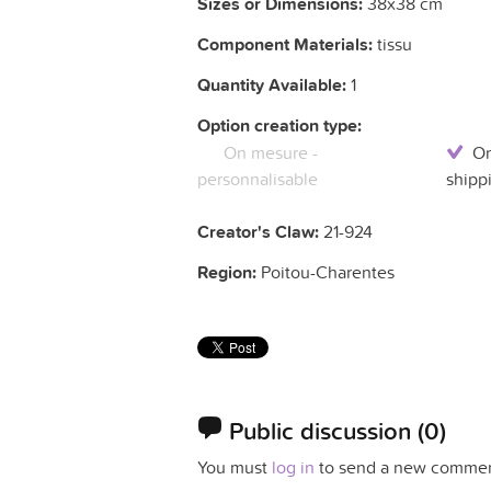
Sizes or Dimensions:
38x38 cm
Component Materials:
tissu
Quantity Available:
1
Option creation type:
On mesure -
On
personnalisable
shipp
Creator's Claw:
21-924
Region:
Poitou-Charentes
Public discussion
(0)
You must
log in
to send a new commen