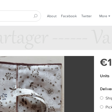
About
Facebook
Twitter
More
€
Units
Delive
Shi
Pic