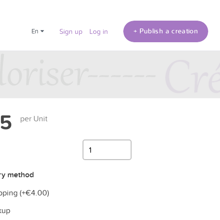
+ Publish a creation
en
Sign up
Log in
15
per Unit
ry method
pping (+
€4.00
)
kup