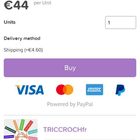
€44
per Unit
Units
Delivery method
Shipping (+
€4.60
)
Buy
TRICCROCHfr