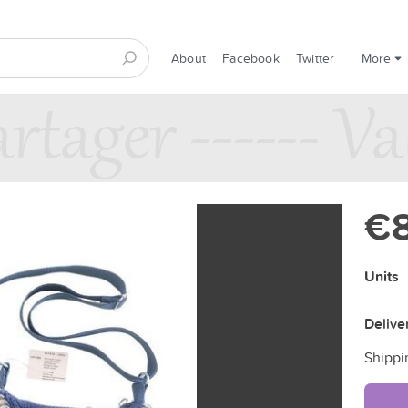
About
Facebook
Twitter
More
€
Units
Delive
Shippi