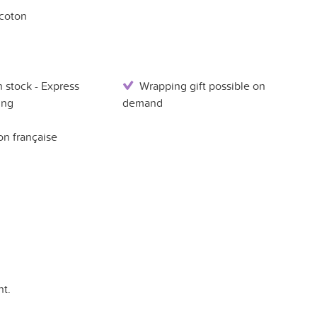
 coton
 stock - Express
Wrapping gift possible on
ing
demand
n française
t.