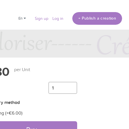
+ Publish a creation
en
Sign up
Log in
80
per Unit
ry method
ng (+
€6.00
)